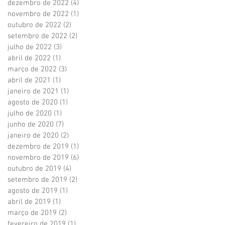
dezembro de 2022
(4)
4 posts
novembro de 2022
(1)
1 post
outubro de 2022
(2)
2 posts
setembro de 2022
(2)
2 posts
julho de 2022
(3)
3 posts
abril de 2022
(1)
1 post
março de 2022
(3)
3 posts
abril de 2021
(1)
1 post
janeiro de 2021
(1)
1 post
agosto de 2020
(1)
1 post
julho de 2020
(1)
1 post
junho de 2020
(7)
7 posts
janeiro de 2020
(2)
2 posts
dezembro de 2019
(1)
1 post
novembro de 2019
(6)
6 posts
outubro de 2019
(4)
4 posts
setembro de 2019
(2)
2 posts
agosto de 2019
(1)
1 post
abril de 2019
(1)
1 post
março de 2019
(2)
2 posts
fevereiro de 2019
(1)
1 post