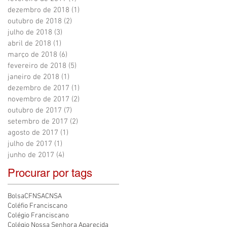
dezembro de 2018
(1)
1 post
outubro de 2018
(2)
2 posts
julho de 2018
(3)
3 posts
abril de 2018
(1)
1 post
março de 2018
(6)
6 posts
fevereiro de 2018
(5)
5 posts
janeiro de 2018
(1)
1 post
dezembro de 2017
(1)
1 post
novembro de 2017
(2)
2 posts
outubro de 2017
(7)
7 posts
setembro de 2017
(2)
2 posts
agosto de 2017
(1)
1 post
julho de 2017
(1)
1 post
junho de 2017
(4)
4 posts
Procurar por tags
Bolsa
CFNSA
CNSA
Coléfio Franciscano
Colégio Franciscano
Colégio Nossa Senhora Aparecida