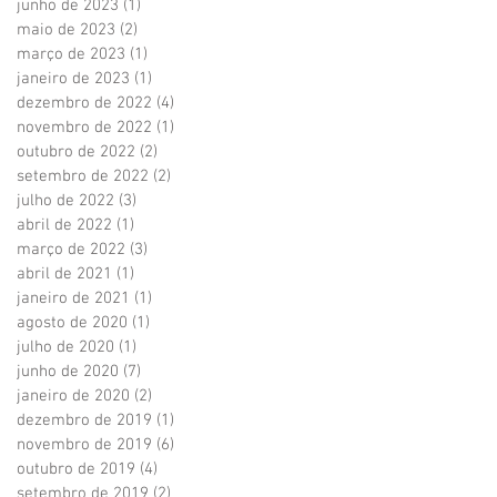
junho de 2023
(1)
1 post
maio de 2023
(2)
2 posts
março de 2023
(1)
1 post
janeiro de 2023
(1)
1 post
dezembro de 2022
(4)
4 posts
novembro de 2022
(1)
1 post
outubro de 2022
(2)
2 posts
setembro de 2022
(2)
2 posts
julho de 2022
(3)
3 posts
abril de 2022
(1)
1 post
março de 2022
(3)
3 posts
abril de 2021
(1)
1 post
janeiro de 2021
(1)
1 post
agosto de 2020
(1)
1 post
julho de 2020
(1)
1 post
junho de 2020
(7)
7 posts
janeiro de 2020
(2)
2 posts
dezembro de 2019
(1)
1 post
novembro de 2019
(6)
6 posts
outubro de 2019
(4)
4 posts
setembro de 2019
(2)
2 posts