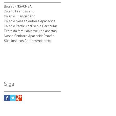
Bolsa
CFNSA
CNSA
Coléfio Franciscano
Colégio Franciscano
Colégio Nossa Senhora Aparecida
Colégio Particular
Escola Particular
Festa da família
Matrículas abertas
Nossa Senhora Aparecida
Provão
São José dos Campos
Vídeo
text
Siga