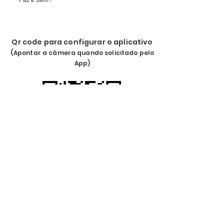
Paz e bem !
Qr code para configurar o aplicativo
(Apontar a câmera quand
o solicitado pelo
App)
Tutorial de utilização para
Pais e Alunos