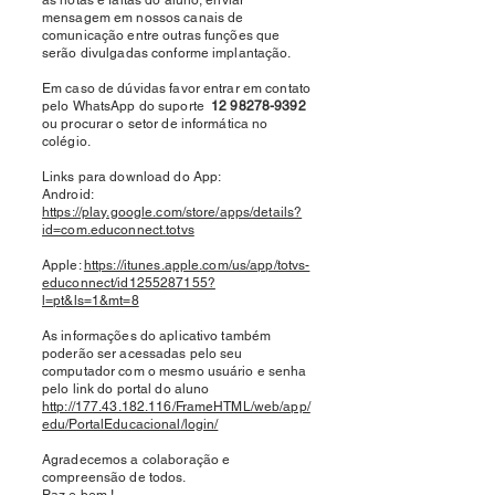
as notas e faltas do aluno, enviar
mensagem em nossos canais de
comunicação entre outras funções que
serão divulgadas conforme implantação.
Em caso de dúvidas favor entrar em contato
pelo WhatsApp do suporte
12 98278-9392
ou procurar o setor de informática no
colégio.
Links para download do App:
Android:
https://play.google.com/store/apps/details?
id=com.educonnect.totvs
Apple:
https://itunes.apple.com/us/app/totvs-
educonnect/id1255287155?
l=pt&ls=1&mt=8
As informações do aplicativo também
poderão ser acessadas pelo seu
computador com o mesmo usuário e senha
pelo link do portal do aluno
http://177.43.182.116/FrameHTML/web/app/
edu/PortalEducacional/login/
Agradecemos a colaboração e
compreensão de todos.