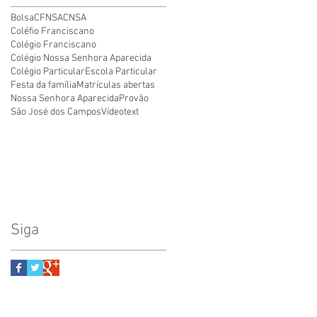
Bolsa
CFNSA
CNSA
Coléfio Franciscano
Colégio Franciscano
Colégio Nossa Senhora Aparecida
Colégio Particular
Escola Particular
Festa da família
Matrículas abertas
Nossa Senhora Aparecida
Provão
São José dos Campos
Vídeo
text
Siga