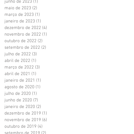
junho de 2023
(1)
1 post
maio de 2023
(2)
2 posts
março de 2023
(1)
1 post
janeiro de 2023
(1)
1 post
dezembro de 2022
(4)
4 posts
novembro de 2022
(1)
1 post
outubro de 2022
(2)
2 posts
setembro de 2022
(2)
2 posts
julho de 2022
(3)
3 posts
abril de 2022
(1)
1 post
março de 2022
(3)
3 posts
abril de 2021
(1)
1 post
janeiro de 2021
(1)
1 post
agosto de 2020
(1)
1 post
julho de 2020
(1)
1 post
junho de 2020
(7)
7 posts
janeiro de 2020
(2)
2 posts
dezembro de 2019
(1)
1 post
novembro de 2019
(6)
6 posts
outubro de 2019
(4)
4 posts
setembro de 2019
(2)
2 posts